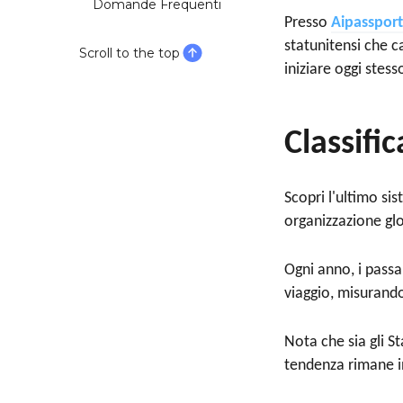
Domande Frequenti
Presso
A
ipasspor
statunitensi che c
Scroll to the top
iniziare oggi stess
Classifi
Scopri l'ultimo si
organizzazione gl
Ogni anno, i passa
viaggio, misurando
Nota che sia gli S
tendenza rimane in