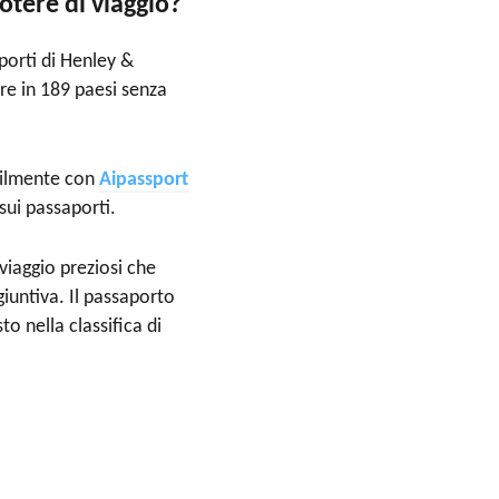
otere di viaggio?
porti di Henley &
are in 189 paesi senza
acilmente con
A
ipassport
sui passaporti.
viaggio preziosi che
iuntiva. Il passaporto
o nella classifica di