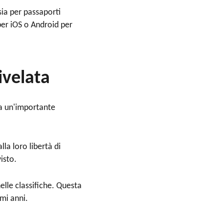
sia per passaporti
er iOS o Android per
ivelata
 da un'importante
la loro libertà di
isto.
elle classifiche. Questa
imi anni.