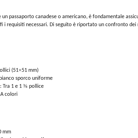
e un passaporto canadese o americano, è fondamentale assicur
 i requisiti necessari. Di seguito è riportato un confronto dei r
×
ollici (51
51 mm)
 bianco sporco uniforme
⅜
: Tra 1 e 1
pollice
 A colori
0 mm