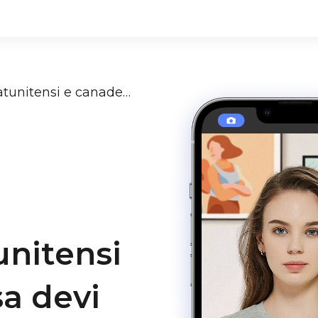
Confrontare i passaporti statunitensi e canadese: Cosa devi sapere
unitensi
a devi