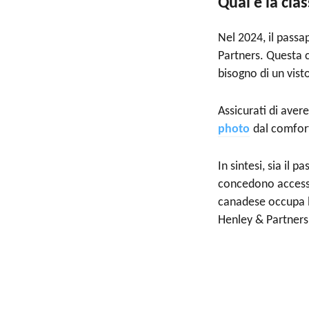
Qual è la cla
Nel 2024, il passa
Partners. Questa c
bisogno di un visto
Assicurati di ave
photo
dal comfort
In sintesi, sia il
concedono accesso 
canadese occupa l'
Henley & Partners