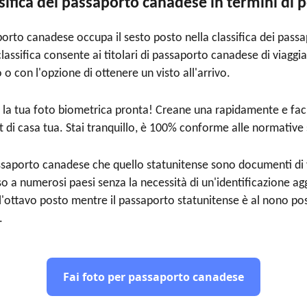
ssifica del passaporto canadese in termini di p
porto canadese occupa il sesto posto nella classifica dei passa
lassifica consente ai titolari di passaporto canadese di viaggi
 o con l'opzione di ottenere un visto all'arrivo.
re la tua foto biometrica pronta! Creane una rapidamente e f
 di casa tua. Stai tranquillo, è 100% conforme alle normative 
 passaporto canadese che quello statunitense sono documenti di 
a numerosi paesi senza la necessità di un'identificazione agg
ottavo posto mentre il passaporto statunitense è al nono post
.
Fai foto per passaporto canadese