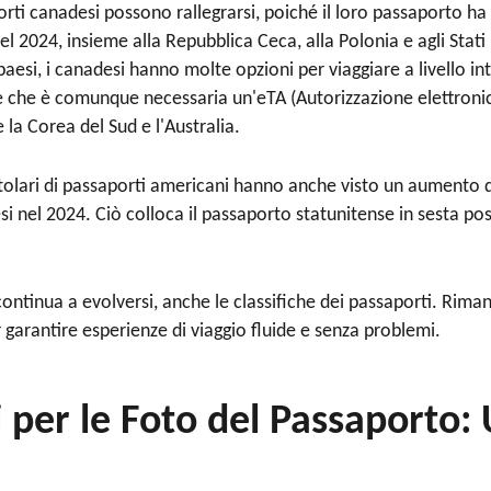
aporti canadesi possono rallegrarsi, poiché il loro passaporto ha
del 2024, insieme alla Repubblica Ceca, alla Polonia e agli Stat
paesi, i canadesi hanno molte opzioni per viaggiare a livello in
 che è comunque necessaria un'eTA (Autorizzazione elettronica
 la Corea del Sud e l'Australia.
itolari di passaporti americani hanno anche visto un aumento d
i nel 2024. Ciò colloca il passaporto statunitense in sesta pos
ntinua a evolversi, anche le classifiche dei passaporti. Rimani
garantire esperienze di viaggio fluide e senza problemi.
i per le Foto del Passaporto: