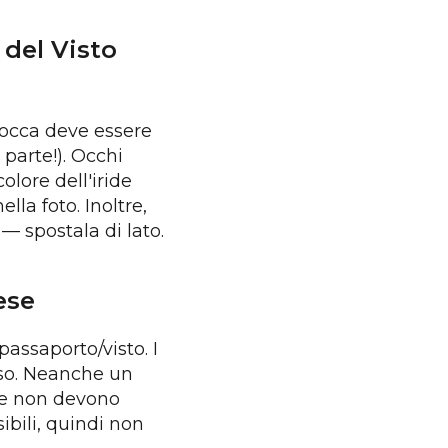
 del Visto
 bocca deve essere
 parte!). Occhi
colore dell'iride
ella foto. Inoltre,
 — spostala di lato.
ese
passaporto/visto. I
viso. Neanche un
hie non devono
ibili, quindi non