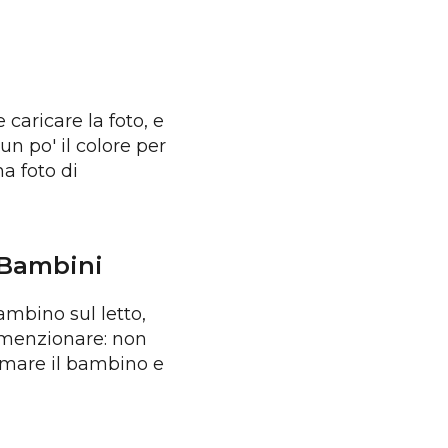
 caricare la foto, e
n po' il colore per
na foto di
r Bambini
ambino sul letto,
a menzionare: non
almare il bambino e