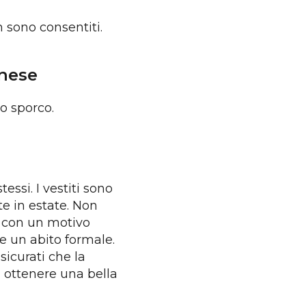
n sono consentiti.
inese
o sporco.
tessi. I vestiti sono
e in estate. Non
i con un motivo
re un abito formale.
sicurati che la
a ottenere una bella