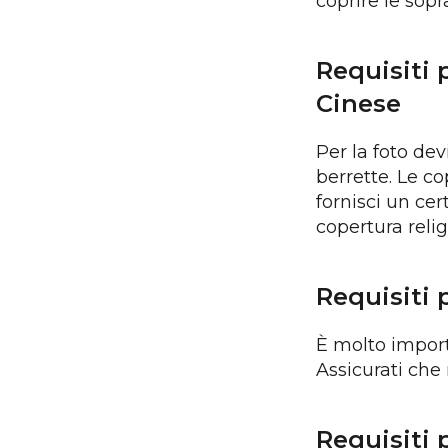
coprire le sopra
Requisiti 
Cinese
Per la foto dev
berrette. Le co
fornisci un cer
copertura relig
Requisiti 
È molto import
Assicurati che 
Requisiti 