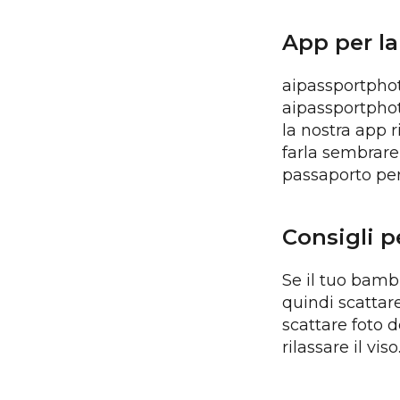
App per la
aipassportphot
aipassportphoto
la nostra app 
farla sembrare 
passaporto per
Consigli p
Se il tuo bamb
quindi scattar
scattare foto d
rilassare il viso