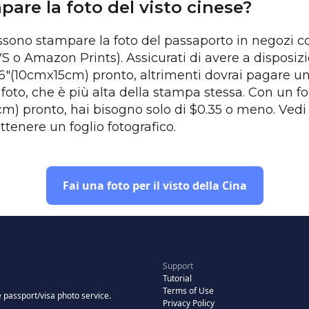
are la foto del visto cinese?
sono stampare la foto del passaporto in negozi c
S o Amazon Prints). Assicurati di avere a disposiz
x6"(10cmx15cm) pronto, altrimenti dovrai pagare una
 foto, che è più alta della stampa stessa. Con un fo
m) pronto, hai bisogno solo di $0.35 o meno. Ved
tenere un foglio fotografico.
Fai una foto per il visto della Cina
Support
Tutorial
Terms of Use
 passport/visa photo service.
Privacy Policy