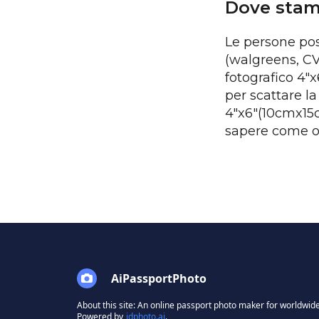
Dove stamp
Le persone pos
(walgreens, CV
fotografico 4"
per scattare la
4"x6"(10cmx15c
sapere come ot
AiPassportPhoto
About this site: An online passport photo maker for worldwide
Powered by
idphoto.ai
.