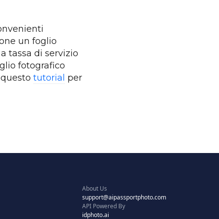
onvenienti
ione un foglio
 tassa di servizio
glio fotografico
i questo
tutorial
per
About Us
support@aipassportphoto.com
API Powered By
idphoto.ai